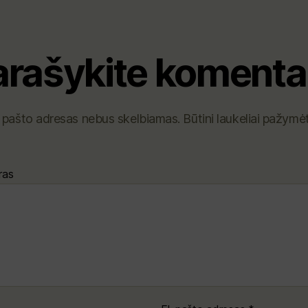
arašykite komenta
. pašto adresas nebus skelbiamas.
Būtini laukeliai pažymė
ras