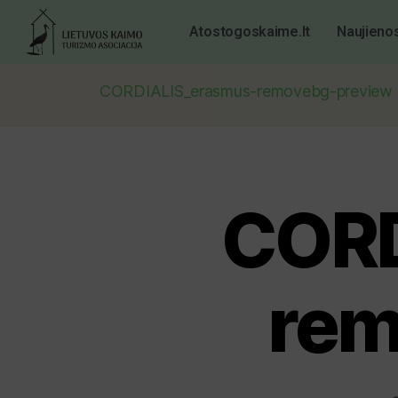
Atostogoskaime.lt
Naujieno
CORDIALIS_erasmus-removebg-preview
CORD
rem