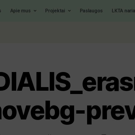
s
Apie mus
Projektai
Paslaugos
LKTA naria
IALIS_era
ovebg-pre