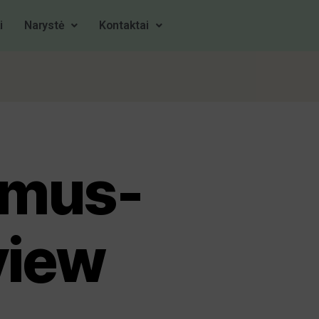
i
Narystė
Kontaktai
smus-
view