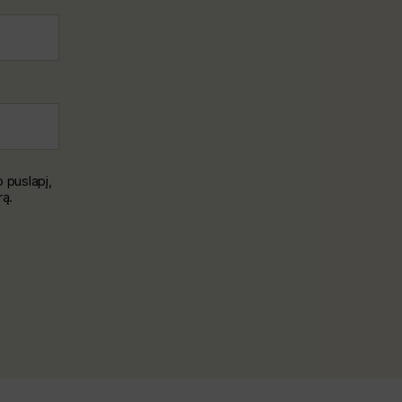
o puslapį,
rą.