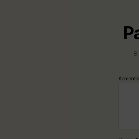
P
El
Komenta