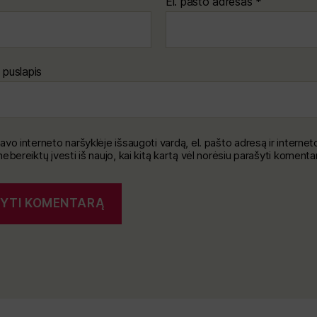
El. pašto adresas
*
 puslapis
avo interneto naršyklėje išsaugoti vardą, el. pašto adresą ir internet
nebereiktų įvesti iš naujo, kai kitą kartą vėl norėsiu parašyti komenta