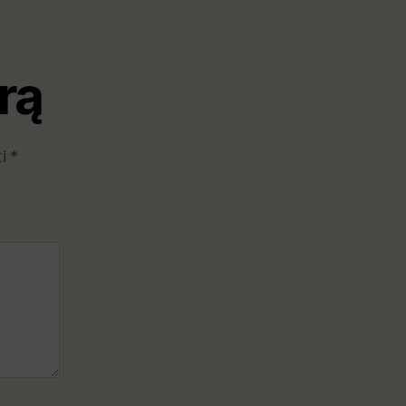
rą
ti
*