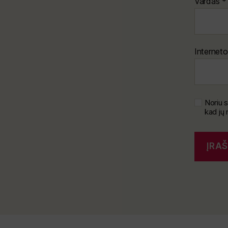
Vardas
*
Interneto
Noriu s
kad jų 