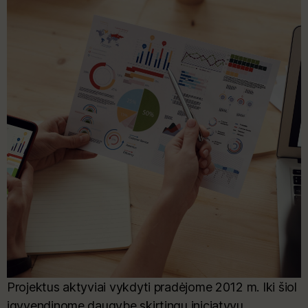
Projektus aktyviai vykdyti pradėjome 2012 m. Iki šiol
įgyvendinome daugybę skirtingų iniciatyvų,