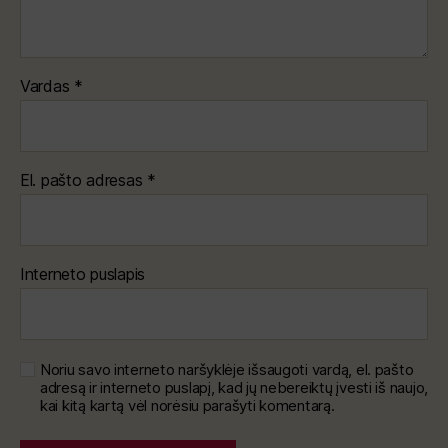
Vardas
*
El. pašto adresas
*
Interneto puslapis
Noriu savo interneto naršyklėje išsaugoti vardą, el. pašto
adresą ir interneto puslapį, kad jų nebereiktų įvesti iš naujo,
kai kitą kartą vėl norėsiu parašyti komentarą.