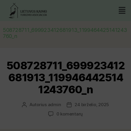
508728711_699923412681913_1199464425141243
760_n
508728711_699923412
681913_119946442514
1243760_n
Autorius
admin
24 birželio, 2025
0 komentarų