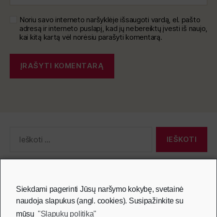
Noriu savo interneto naršyklėje išsaugoti vardą, el. pašto
adresą ir interneto puslapį, kad jų nebereiktų įvesti iš naujo,
kai kitą kartą vėl norėsiu parašyti komentarą.
Partneriai
Siekdami pagerinti Jūsų naršymo kokybę, svetainė
naudoja slapukus (angl. cookies). Susipažinkite su
mūsų
"Slapukų politika"