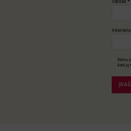
Vardas
*
Interneto
Noriu s
kad jų 