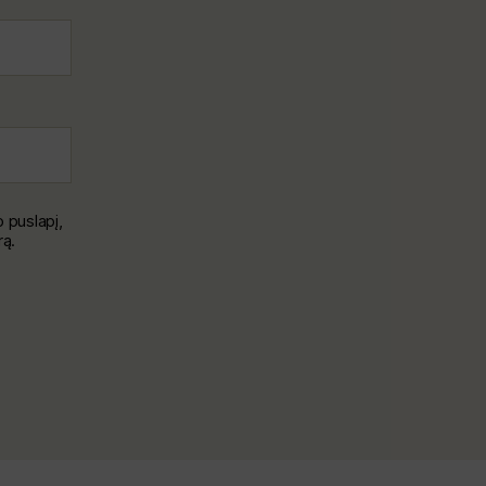
o puslapį,
rą.