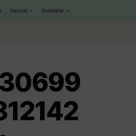
i
Narystė
Kontaktai
930699
812142