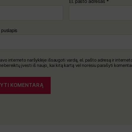
El. pašto adresas
*
 puslapis
avo interneto naršyklėje išsaugoti vardą, el. pašto adresą ir internet
nebereiktų įvesti iš naujo, kai kitą kartą vėl norėsiu parašyti komenta