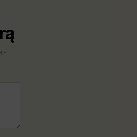
rą
ti
*