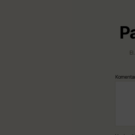
P
El
Komenta