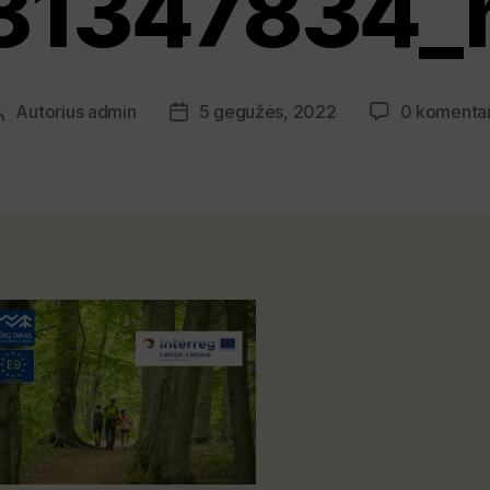
81347834_
Autorius
admin
5 gegužės, 2022
0 komenta