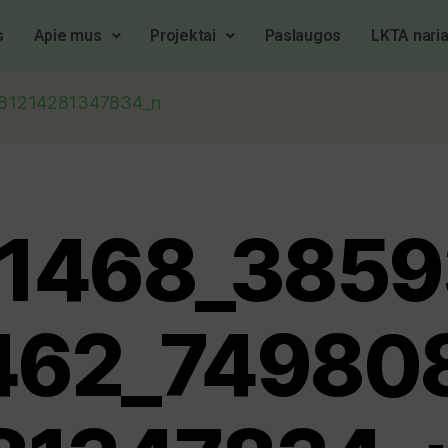
s
Apie mus
Projektai
Paslaugos
LKTA naria
81214281347834_n
1468_385
62_74980