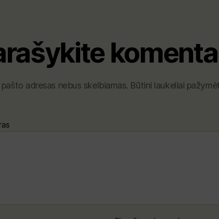
arašykite komenta
. pašto adresas nebus skelbiamas.
Būtini laukeliai pažymė
ras