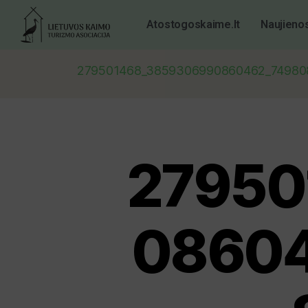
Atostogoskaime.lt
Naujieno
279501468_3859306990860462_74980
27950
08604