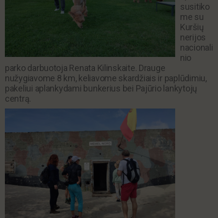
susitiko
me su
Kuršių
nerijos
nacionali
nio
parko darbuotoja Renata Kilinskaite. Drauge
nužygiavome 8 km, keliavome skardžiais ir paplūdimiu,
pakeliui aplankydami bunkerius bei Pajūrio lankytojų
centrą.