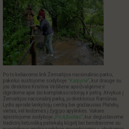
Po to keliavome link Žemaitijos nacionalinio parko,
pakeliui sustojome sodyboje
“Karpynė”
, kur drauge su
jos direktore Kristina Viršiliene apsižvalgėme ir
išgirdome apie šio komplekso istoriją ir pėtrą. Atvykus į
Žemaitijos nacionalinį parką, jo direktorius Ramūnas
Lydis aprodė lankytojų centrą bei gražiausias Platelių
vietas, vėl leidomės į žygį po apylinkes. Vakare
apsistojome sodyboje
,,Po Ąžuolais”
, kur degustavome
tradicinį lietuvišką patiekalą kūgelį bei bendravome su
nuostabaus grožio sodybos gyventojomis – alpakomis.