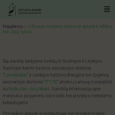
Naujienos
»
Užsienio turizmo atstovai aplankė Miško
bei Jūrų takus
Šią savaitę turėjome svečių iš Suomijos ir Lenkijos.
Suomijos kaimo turizmo asociacijos atstovai
“
Lomalaidun
” ir Lenkijos turizmo draugijos bei žygeivių
asociacijos atstovas “
PTTK
” atvyko į Lietuvą susipažinti
su
Miško bei Jūrų takais
. Surinktą informaciją apie
maršrutus jie parveš į savo šalis bei pristatys vietiniams
keliautojams.
Pirmadienį drauge su keliautojais bei projekto lydere