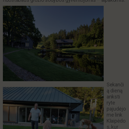
Sekanči
ą dieną
anksti
ryte
pajudėjo
me link
Klaipėdo
s, kur