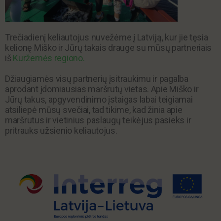
Trečiadienį keliautojus nuvežėme į Latviją, kur jie tęsia
kelionę Miško ir Jūrų takais drauge su mūsų partneriais
iš
Kuržemės regiono.
Džiaugiamės visų partnerių įsitraukimu ir pagalba
aprodant įdomiausias maršrutų vietas. Apie Miško ir
Jūrų takus, apgyvendinimo įstaigas labai teigiamai
atsiliepė mūsų svečiai, tad tikime, kad žinia apie
maršrutus ir vietinius paslaugų teikėjus pasieks ir
pritrauks užsienio keliautojus.