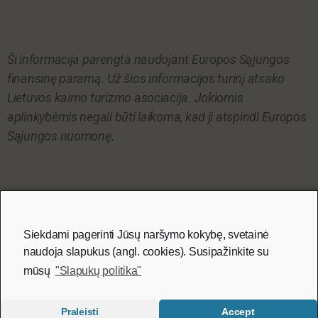
Ši informacija parengta naudojant Europos Sąjungos
finansinę paramą. Už šios informacijos turinį atsako
Lietuvos kaimo turizmo asociacija. Jokiomis
aplinkybėmis negali būti laikoma, kad ji atspindi Europos
Sąjungos nuomonę.
Partneriai
Siekdami pagerinti Jūsų naršymo kokybę, svetainė
naudoja slapukus (angl. cookies). Susipažinkite su
mūsų
"Slapukų politika"
Praleisti
Accept