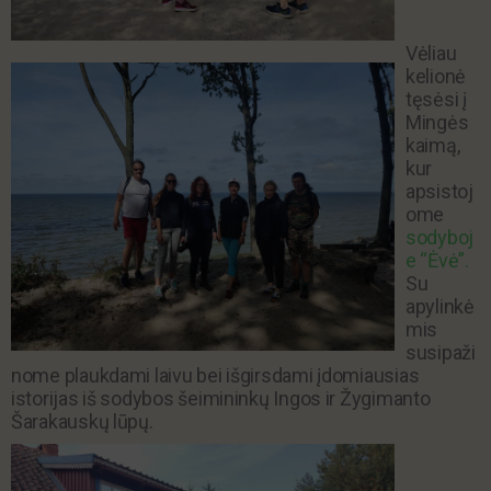
Vėliau
kelionė
tęsėsi į
Mingės
kaimą,
kur
apsistoj
ome
sodyboj
e “Ėvė”.
Su
apylinkė
mis
susipaži
nome plaukdami laivu bei išgirsdami įdomiausias
istorijas iš sodybos šeimininkų Ingos ir Žygimanto
Šarakauskų lūpų.