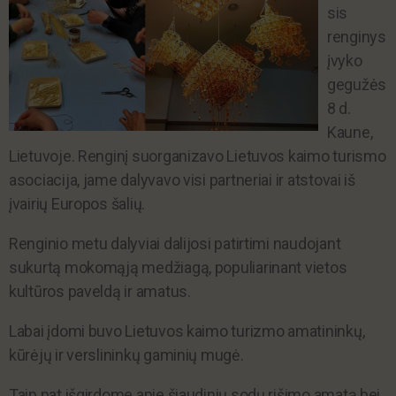
sis
renginys
įvyko
gegužės
8 d.
Kaune,
Lietuvoje. Renginį suorganizavo Lietuvos kaimo turismo
asociacija, jame dalyvavo visi partneriai ir atstovai iš
įvairių Europos šalių.
Renginio metu dalyviai dalijosi patirtimi naudojant
sukurtą mokomąją medžiagą, populiarinant vietos
kultūros paveldą ir amatus.
Labai įdomi buvo Lietuvos kaimo turizmo amatininkų,
kūrėjų ir verslininkų gaminių mugė.
Taip pat išgirdome apie šiaudinių sodų rišimo amatą bei