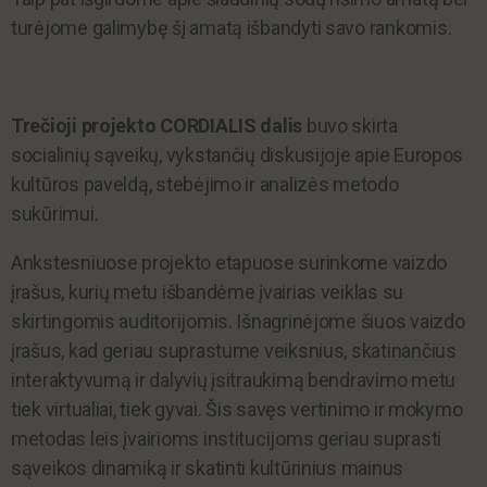
turėjome galimybę šį amatą išbandyti savo rankomis.
Trečioji projekto CORDIALIS dalis
buvo skirta
socialinių sąveikų, vykstančių diskusijoje apie Europos
kultūros paveldą, stebėjimo ir analizės metodo
sukūrimui.
Ankstesniuose projekto etapuose surinkome vaizdo
įrašus, kurių metu išbandėme įvairias veiklas su
skirtingomis auditorijomis. Išnagrinėjome šiuos vaizdo
įrašus, kad geriau suprastume veiksnius, skatinančius
interaktyvumą ir dalyvių įsitraukimą bendravimo metu
tiek virtualiai, tiek gyvai. Šis savęs vertinimo ir mokymo
metodas leis įvairioms institucijoms geriau suprasti
sąveikos dinamiką ir skatinti kultūrinius mainus