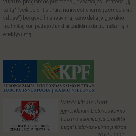
2020 m. programos priemone „Investicijos į materialųjį
turtą“ (veiklos sritis „Parama investicijoms į žemės ūkio
valdas“) bei gavo finansavimą, kurio dėka įsigijo ūkio
techniką, kuri padėjo ženkliai padidinti darbo našumą ir
efektyvumą.
Vaizdo klipai sukurti
įgyvendinant Lietuvos kaimo
turizmo asociacijos projektą
pagal Lietuvos kaimo plėtros
2014–2020