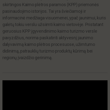
skirtingos Kaimo plėtros paramos (KPP) priemonės
pasinaudojimo istorijos. Tai yra šviečiamoji ir
informacinė medžiaga visuomenei, ypač jaunimui, kuris
galėtų tokiu verslu užsiimti kaimo vietovėje. Pristatant
geruosius KPP įgyvendinimo kaimo turizmo versle
pavyzdžius, norima paskatinti aktyvesnį jaunimo
dalyvavimą kaimo plėtros procesuose, užimtumo
didinimą, patrauklių turizmo produktų kūrimą bei
regionų įvaizdžio gerinimą.