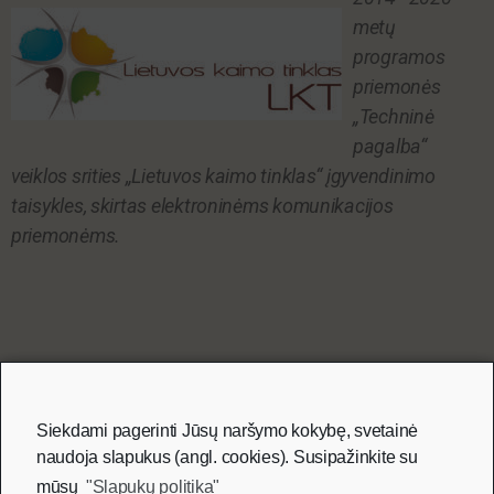
metų
programos
priemonės
„Techninė
pagalba“
veiklos srities „Lietuvos kaimo tinklas“ įgyvendinimo
taisykles, skirtas elektroninėms komunikacijos
priemonėms.
Partneriai
Siekdami pagerinti Jūsų naršymo kokybę, svetainė
naudoja slapukus (angl. cookies). Susipažinkite su
mūsų
"Slapukų politika"