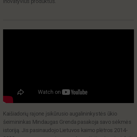
inovatyvius produktus.
Kaišiadorių rajone įsikūrusio augalininkystės ūkio
šeimininkas Mindaugas Grenda pasakoja savo sėkmės
istoriją. Jis pasinaudojo Lietuvos kaimo plėtros 2014-