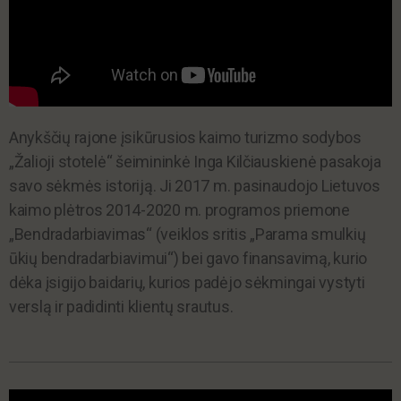
Anykščių rajone įsikūrusios kaimo turizmo sodybos
„Žalioji stotelė“ šeimininkė Inga Kilčiauskienė pasakoja
savo sėkmės istoriją. Ji 2017 m. pasinaudojo Lietuvos
kaimo plėtros 2014-2020 m. programos priemone
„Bendradarbiavimas“ (veiklos sritis „Parama smulkių
ūkių bendradarbiavimui“) bei gavo finansavimą, kurio
dėka įsigijo baidarių, kurios padėjo sėkmingai vystyti
verslą ir padidinti klientų srautus.