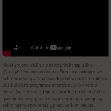
Molėtų rajone įsikūrusio ekologinio kanapių ūkio
„Šironija“ šeimininkas Andrius Šironas pasakoja savo
sėkmės istoriją. Jis pasinaudojo Lietuvos kaimo plėtros
2014-2020 m. programos priemone „Ūkio ir verslo
plėtra“ (veiklos sritis „Parama smulkiems ūkiams“) bei
gavo finansavimą, kurio dėka įsigijo įrangą, padėjusią
sėkmingai vystyti verslą, jį plėsti bei kurti naujus