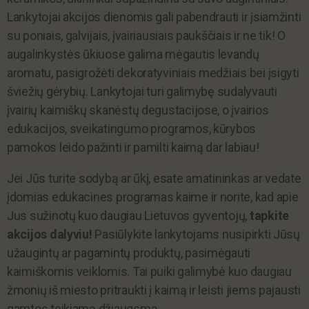
Lankytojai akcijos dienomis gali pabendrauti ir įsiamžinti
su poniais, galvijais, įvairiausiais paukščiais ir ne tik! O
augalinkystės ūkiuose galima mėgautis levandų
aromatu, pasigrožėti dekoratyviniais medžiais bei įsigyti
šviežių gėrybių. Lankytojai turi galimybę sudalyvauti
įvairių kaimiškų skanėstų degustacijose, o įvairios
edukacijos, sveikatingumo programos, kūrybos
pamokos leido pažinti ir pamilti kaimą dar labiau!
Jei Jūs turite sodybą ar ūkį, esate amatininkas ar vedate
įdomias edukacines programas kaime ir norite, kad apie
Jus sužinotų kuo daugiau Lietuvos gyventojų,
tapkite
akcijos dalyviu!
Pasiūlykite lankytojams nusipirkti Jūsų
užaugintų ar pagamintų produktų, pasimėgauti
kaimiškomis veiklomis. Tai puiki galimybė kuo daugiau
žmonių iš miesto pritraukti į kaimą ir leisti jiems pajausti
gamtos teikiamą džiaugsmą.