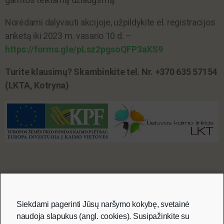
Norėdami dalyvauti akcijoje, užpildykite el. registracijos
anketą iki 2023 m. vasario 10 d. –
https://forms.gle/pLsz2pgsoQFP3aXS9
Turite klausimų? Skambinkite tel. Nr. +370 635 57154
(LKTA, Kotryna)
Partneriai
Siekdami pagerinti Jūsų naršymo kokybę, svetainė
naudoja slapukus (angl. cookies). Susipažinkite su