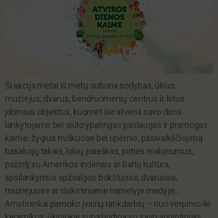
Ši akcija metai iš metų suburia sodybas, ūkius,
muziejus, dvarus, bendruomenių centrus ir kitus
įdomius objektus, kuomet šie atveria savo duris
lankytojams bei siūlo ypatingas paslaugas ir pramogas
kaime: žygius miškuose bei upėmis, pasivaikščiojimą
basakojų takais, lobių paieškas, pirties malonumus,
pažintį su Amerikos indėnais ar Baltų kultūra,
apsilankymus apžvalgos bokštuose, dvaruose,
muziejuose ar išskirtiniame namelyje medyje…
Amatininkai pamoko įvairių rankdarbių – nuo verpimo iki
keramikos, ūkininkai supažindina su savo augintiniais.