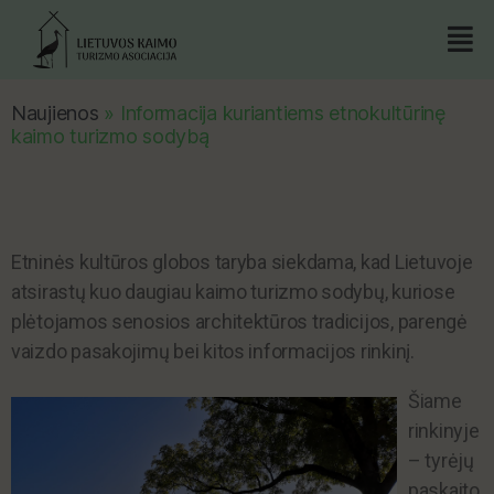
Naujienos
»
Informacija kuriantiems etnokultūrinę
kaimo turizmo sodybą
Etninės kultūros globos taryba siekdama, kad Lietuvoje
atsirastų kuo daugiau kaimo turizmo sodybų, kuriose
plėtojamos senosios architektūros tradicijos, parengė
vaizdo pasakojimų bei kitos informacijos rinkinį.
Šiame
rinkinyje
– tyrėjų
paskaito