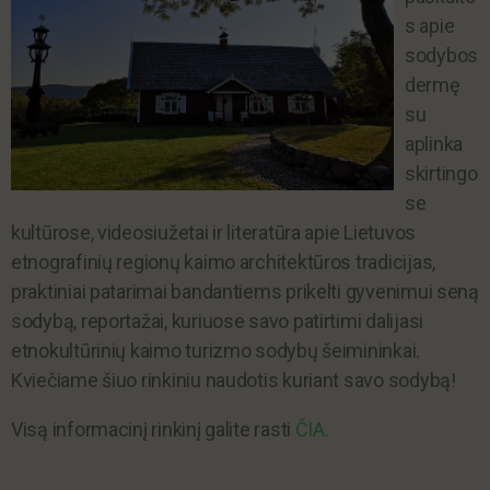
s apie
sodybos
dermę
su
aplinka
skirtingo
se
kultūrose, videosiužetai ir literatūra apie Lietuvos
etnografinių regionų kaimo architektūros tradicijas,
praktiniai patarimai bandantiems prikelti gyvenimui seną
sodybą, reportažai, kuriuose savo patirtimi dalijasi
etnokultūrinių kaimo turizmo sodybų šeimininkai.
Kviečiame šiuo rinkiniu naudotis kuriant savo sodybą!
Visą informacinį rinkinį galite rasti
ČIA.