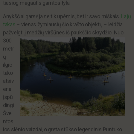
tiesiog mėgautis gamtos tyla.
Anykščiai garsėja ne tik upėmis, bet ir savo miškais.
Lajų
takas
– vienas žymiausių šio krašto objektų – leidžia
pažvelgti į medži
ų viršūnes iš paukščio skrydžio. Nuo
300
metr
ų
ilgio
tako
atsiv
eria
įspū
dingi
Šve
ntos
ios slėnio vaizdai, o greta stūkso legendinis Puntuko