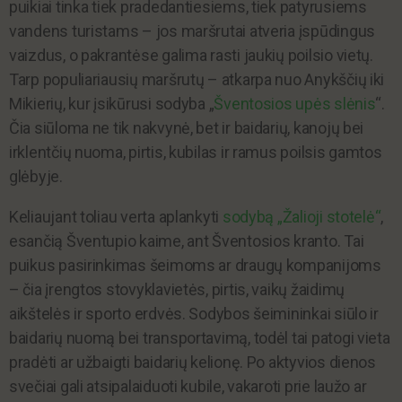
puikiai tinka tiek pradedantiesiems, tiek patyrusiems
vandens turistams – jos maršrutai atveria įspūdingus
vaizdus, o pakrantėse galima rasti jaukių poilsio vietų.
Tarp populiariausių maršrutų – atkarpa nuo Anykščių iki
Mikierių, kur įsikūrusi sodyba „
Šventosios upės slėnis
“.
Čia siūloma ne tik nakvynė, bet ir baidarių, kanojų bei
irklentčių nuoma, pirtis, kubilas ir ramus poilsis gamtos
glėbyje.
Keliaujant toliau verta aplankyti
sodybą „Žalioji stotelė“
,
esančią Šventupio kaime, ant Šventosios kranto. Tai
puikus pasirinkimas šeimoms ar draugų kompanijoms
– čia įrengtos stovyklavietės, pirtis, vaikų žaidimų
aikštelės ir sporto erdvės. Sodybos šeimininkai siūlo ir
baidarių nuomą bei transportavimą, todėl tai patogi vieta
pradėti ar užbaigti baidarių kelionę. Po aktyvios dienos
svečiai gali atsipalaiduoti kubile, vakaroti prie laužo ar