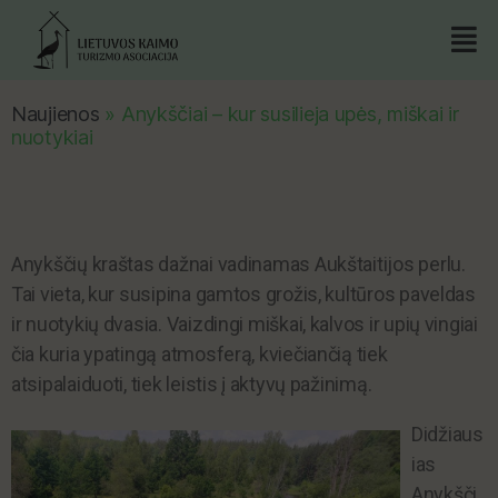
Naujienos
»
Anykščiai – kur susilieja upės, miškai ir
nuotykiai
Anykščių kraštas dažnai vadinamas Aukštaitijos perlu.
Tai vieta, kur susipina gamtos grožis, kultūros paveldas
ir nuotykių dvasia. Vaizdingi miškai, kalvos ir upių vingiai
čia kuria ypatingą atmosferą, kviečiančią tiek
atsipalaiduoti, tiek leistis į aktyvų pažinimą.
Didžiaus
ias
Anykšči