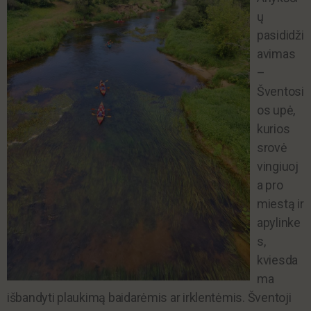
ų
pasididži
avimas
–
Šventosi
os upė,
kurios
srovė
vingiuoj
a pro
miestą ir
apylinke
s,
kviesda
ma
išbandyti plaukimą baidarėmis ar irklentėmis. Šventoji