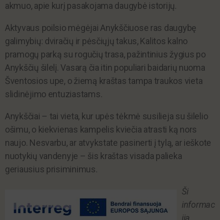
akmuo, apie kurį pasakojama daugybė istorijų.
Aktyvaus poilsio mėgėjai Anykščiuose ras daugybę
galimybių: dviračių ir pėsčiųjų takus, Kalitos kalno
pramogų parką su rogučių trasa, pažintinius žygius po
Anykščių šilelį. Vasarą čia itin populiari baidarių nuoma
Šventosios upe, o žiemą kraštas tampa traukos vieta
slidinėjimo entuziastams.
Anykščiai – tai vieta, kur upės tėkmė susilieja su šilelio
ošimu, o kiekvienas kampelis kviečia atrasti ką nors
naujo. Nesvarbu, ar atvykstate pasinerti į tylą, ar ieškote
nuotykių vandenyje – šis kraštas visada palieka
geriausius prisiminimus.
Ši
informac
ija