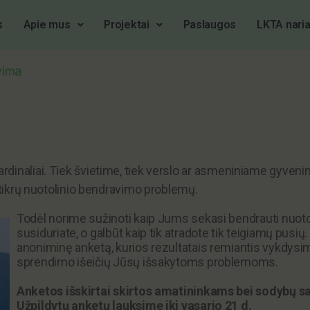
s
Apie mus
Projektai
Paslaugos
LKTA naria
vima
rdinaliai. Tiek švietime, tiek verslo ar asmeniniame gyve
m tikrų nuotolinio bendravimo problemų.
Todėl norime sužinoti kaip Jums sekasi bendrauti nuoto
susiduriate, o galbūt kaip tik atradote tik teigiamų pusių.
anoniminę anketą, kurios rezultatais remiantis vykdys
sprendimo išeičių Jūsų išsakytoms problemoms.
Anketos išskirtai skirtos amatininkams bei sodybų s
Užpildytų anketų lauksime iki vasario 21 d.