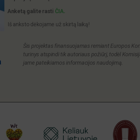
Anketą galite rasti
ČIA.
Iš anksto dėkojame už skirtą laiką!
Šis projektas finansuojamas remiant Europos Kom
turinys atspindi tik autoriaus požiūrį, todėl Komis
jame pateikiamos informacijos naudojimą.