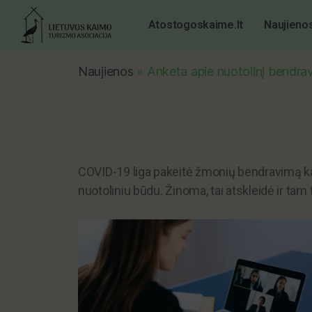
Atostogoskaime.lt
Naujieno
Naujienos
»
Anketa apie nuotolinį bendra
COVID-19 liga pakeitė žmonių bendravimą ka
nuotoliniu būdu. Žinoma, tai atskleidė ir ta