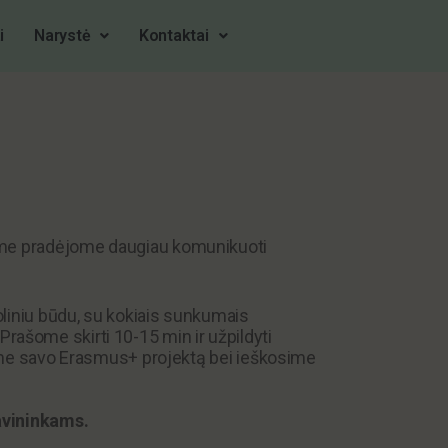
i
Narystė
Kontaktai
nime pradėjome daugiau komunikuoti
liniu būdu, su kokiais sunkumais
 Prašome skirti 10-15 min ir užpildyti
ime savo Erasmus+ projektą bei ieškosime
avininkams.