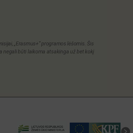
isijai, „Erasmus+“ programos lėšomis. Šis
ija negali būti laikoma atsakinga už bet kokį